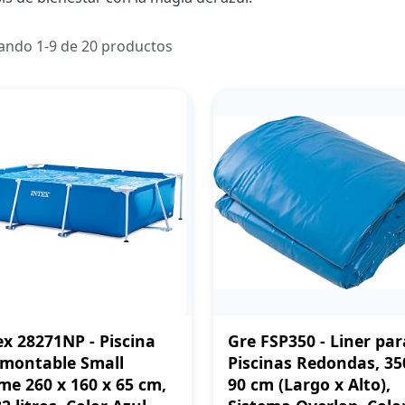
ando 1-9 de 20 productos
ex 28271NP - Piscina
Gre FSP350 - Liner par
montable Small
Piscinas Redondas, 35
me 260 x 160 x 65 cm,
90 cm (Largo x Alto),