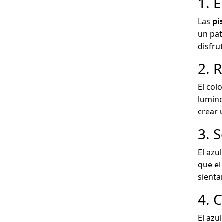
1. E
Las
pi
un pat
disfrut
2. R
El col
lumino
crear 
3. 
El azu
que el
sienta
4. 
El azu