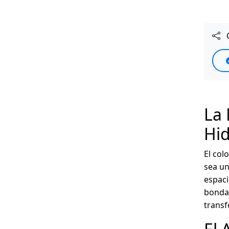
C
La 
Hid
El col
sea un
espaci
bondad
transf