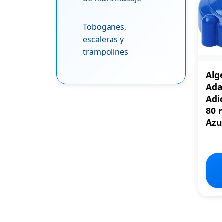
Toboganes,
escaleras y
trampolines
Alg
Ada
Adi
80 
Azu