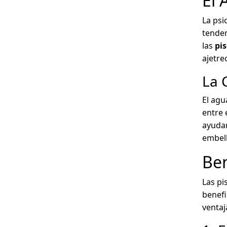
El 
La psi
tendem
las
pi
ajetre
La 
El agu
entre 
ayudar
embell
Ben
Las pi
benefi
ventaj