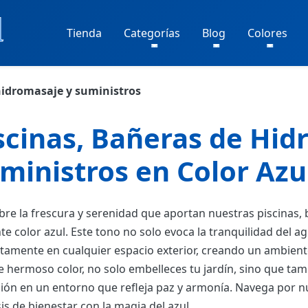
Tienda
Categorías
Blog
Colores
hidromasaje y suministros
scinas, Bañeras de Hid
ministros en Color Azul
re la frescura y serenidad que aportan nuestras piscinas,
te color azul. Este tono no solo evoca la tranquilidad del a
tamente en cualquier espacio exterior, creando un ambiente
e hermoso color, no solo embelleces tu jardín, sino que ta
ción en un entorno que refleja paz y armonía. Navega por n
is de bienestar con la magia del azul.