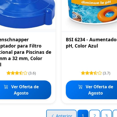
enschnapper
BSI 6234 - Aumentado
ptador para Filtro
pH, Color Azul
cional para Piscinas de
mm a 32 mm, Color
l
(3.6)
(3.7)
Ver Oferta de
Ver Oferta de
Agosto
Agosto
Anterior
1
2
3