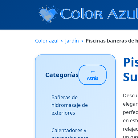
Color azul
Jardín
Piscinas baneras de 
Pi
Su
Categorías
Atrás
Descub
Bañeras de
elegan
hidromasaje de
perfec
exteriores
en est
relaja
Calentadores y
un oas