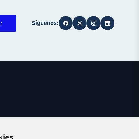
Síguenos:
r
kies